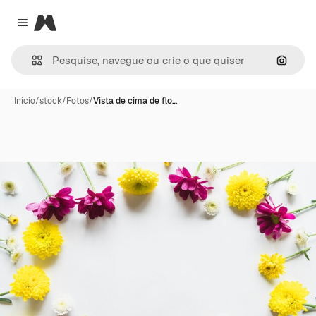
Magnific
Close menu
Pesqui
Início
/
stock
/
Fotos
/
Vista de cima de flo…