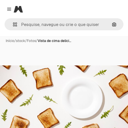
Magnific
Close menu
Pesqui
Início
/
stock
/
Fotos
/
Vista de cima delici…