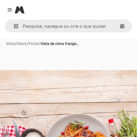
Magnific
Close menu
Pesqui
Início
/
stock
/
Fotos
/
Vista de cima frango…