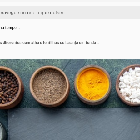
ima temper…
Vista de cima temperos diferentes com alho e lentilhas de laranja em fundo azul escuro foto comida picante pimenta picante sopa de semente afiada