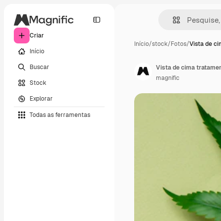
Criar
Início
/
stock
/
Fotos
/
Vista de c
Início
Buscar
Vista de cima tratame
magnific
Stock
Explorar
Todas as ferramentas