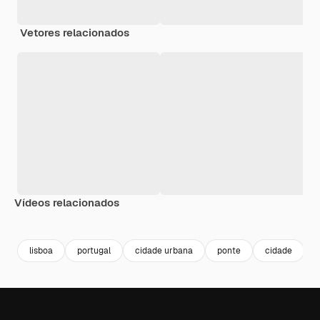
Vetores relacionados
Vídeos relacionados
Premium
Premium
Premium
Premium
lisboa
portugal
cidade urbana
ponte
cidade