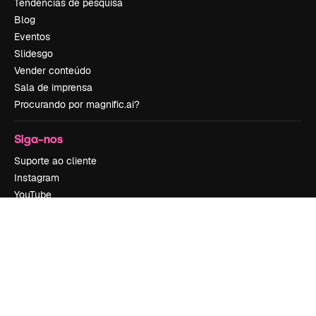
Tendências de pesquisa
Blog
Eventos
Slidesgo
Vender conteúdo
Sala de imprensa
Procurando por magnific.ai?
Siga-nos
Suporte ao cliente
Instagram
YouTube
LinkedIn
TikTok
Discord
X
Reddit