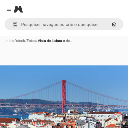
Magnific
Close menu
Pesqui
Início
/
stock
/
Fotos
/
Vista de Lisboa e do…