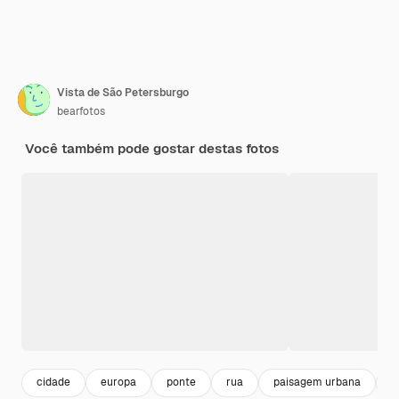
Vista de São Petersburgo
bearfotos
Você também pode gostar destas fotos
cidade
europa
ponte
rua
paisagem urbana
c