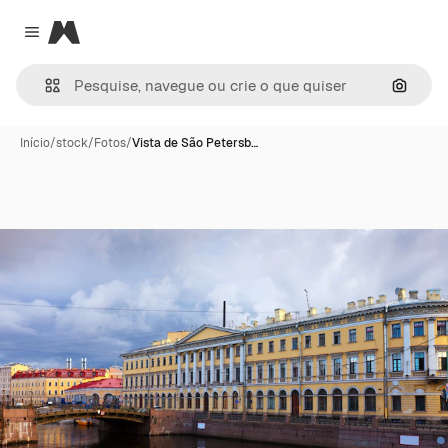
Magnific
Close menu
Pesqui
Início
/
stock
/
Fotos
/
Vista de São Petersb…