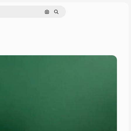
Pesquisar por imagem
Buscar