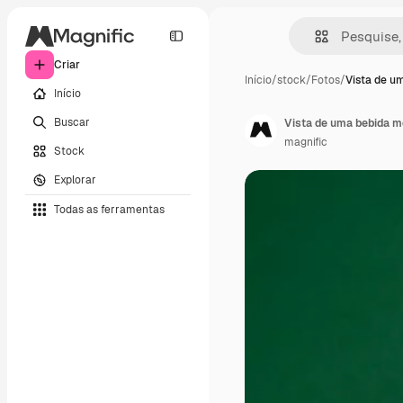
Criar
Início
/
stock
/
Fotos
/
Vista de u
Início
Buscar
Vista de uma bebida me
magnific
Stock
Explorar
Todas as ferramentas