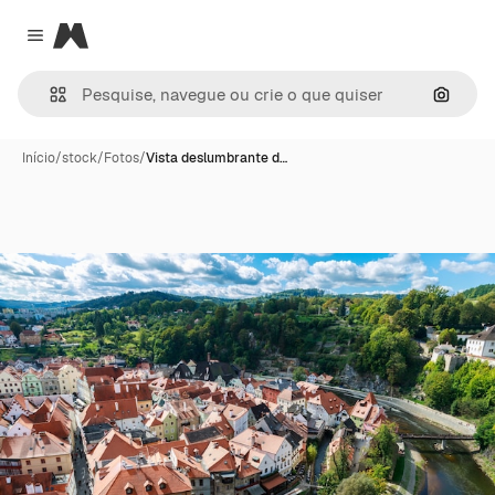
Magnific
Close menu
Pesqui
Início
/
stock
/
Fotos
/
Vista deslumbrante d…