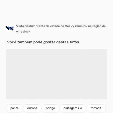
Vista deslumbrante da cidade de Cesky Krumlov na região da Boêmia do Sul da República Tcheca, Europa
wirestock
Você também pode gostar destas fotos
ponte
europa
bridge
paisagem rio
torrada
ri