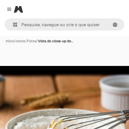
Magnific
Close menu
Pesqui
Início
/
stock
/
Fotos
/
Vista do close-up do…