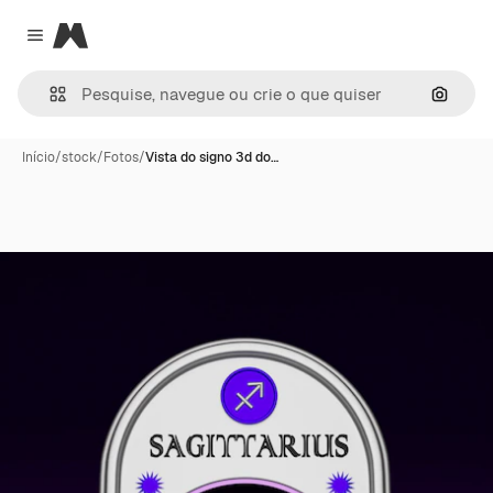
Magnific
Close menu
Pesqui
Início
/
stock
/
Fotos
/
Vista do signo 3d do…