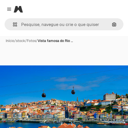
Magnific
Close menu
Pesqui
Início
/
stock
/
Fotos
/
Vista famosa do Rio …