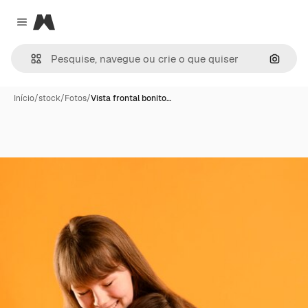
Magnific
Close menu
Pesqui
Início
/
stock
/
Fotos
/
Vista frontal bonito…