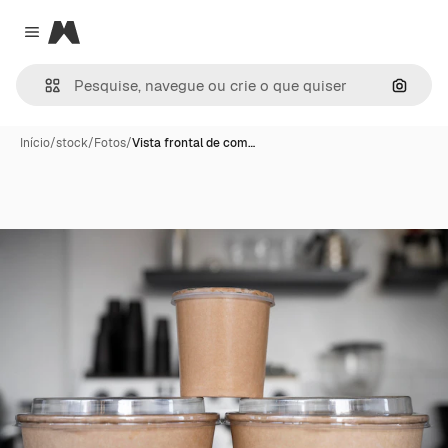
Magnific
Close menu
Pesqui
Início
/
stock
/
Fotos
/
Vista frontal de com…