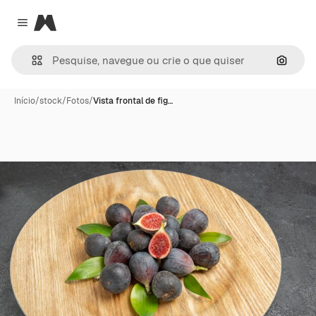
Magnific
Close menu
Pesqui
Início
/
stock
/
Fotos
/
Vista frontal de fig…