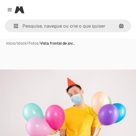
Magnific
Close menu
Pesqui
Início
/
stock
/
Fotos
/
Vista frontal de jov…