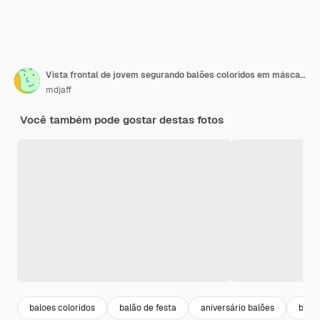
Vista frontal de jovem segurando balões coloridos em máscara na parede branca
mdjaff
Você também pode gostar destas fotos
baloes coloridos
balão de festa
aniversário balões
balõ