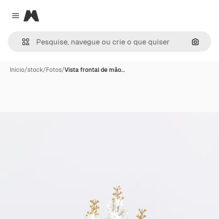
Magnific
Close menu
Pesqui
Início
/
stock
/
Fotos
/
Vista frontal de mão…