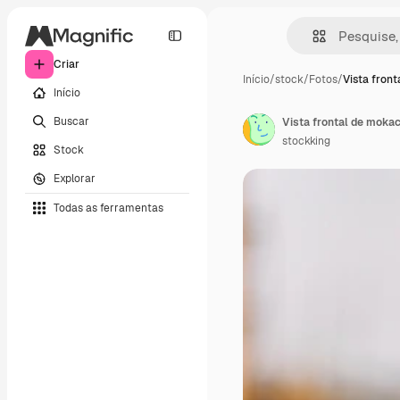
Criar
Início
/
stock
/
Fotos
/
Vista fron
Início
Buscar
Vista frontal de moka
stockking
Stock
Explorar
Todas as ferramentas