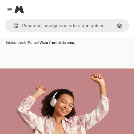
Magnific
Close menu
Pesqui
Início
/
stock
/
Fotos
/
Vista frontal de uma…