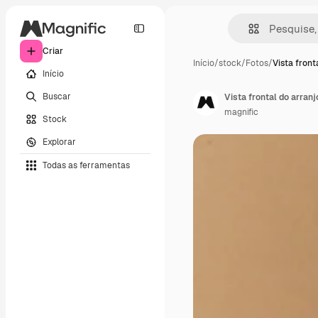
Criar
Início
/
stock
/
Fotos
/
Vista front
Início
Buscar
Vista frontal do arranj
magnific
Stock
Explorar
Todas as ferramentas