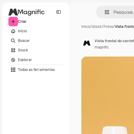
Criar
Início
/
stock
/
Fotos
/
Vista front
Início
Buscar
Vista frontal do carri
magnific
Stock
Explorar
Todas as ferramentas