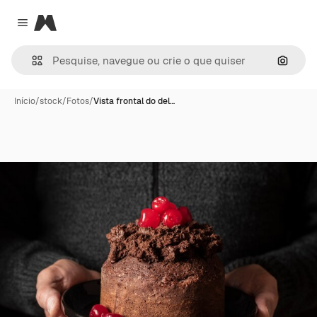
Magnific
Close menu
Pesqui
Início
/
stock
/
Fotos
/
Vista frontal do del…