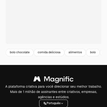
bolo chocolate
comida deliciosa
alimentos
bolo
sa
A plataforma criativa para você direcionar seu melhor trabalho.
Mais de 1 milhão de assinantes entre criativos, empresas,
agências e estúdios.
Português