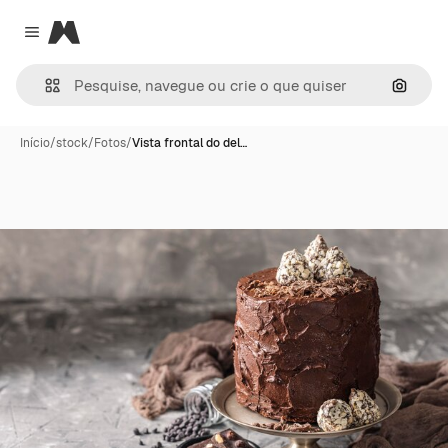
Magnific
Close menu
Pesqui
Início
/
stock
/
Fotos
/
Vista frontal do del…