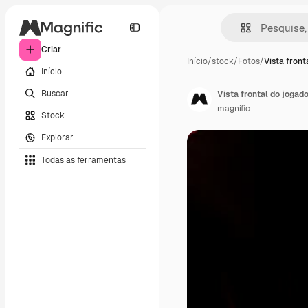
Criar
Início
/
stock
/
Fotos
/
Vista front
Início
Buscar
Vista frontal do jogad
magnific
Stock
Explorar
Todas as ferramentas