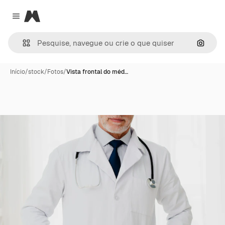
Magnific
Close menu
Pesqui
Início
/
stock
/
Fotos
/
Vista frontal do méd…