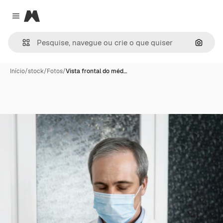
Magnific
Close menu
Pesqui
Início
/
stock
/
Fotos
/
Vista frontal do méd…