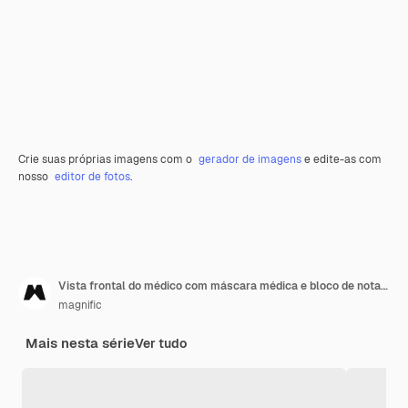
Crie suas próprias imagens com o
gerador de imagens
e edite-as com
nosso
editor de fotos
.
Vista frontal do médico com máscara médica e bloco de notas, preparando-se para a vacinação dos pacientes
magnific
Mais nesta série
Ver tudo