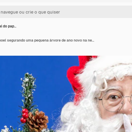
al do pap…
Vista frontal do papai noel segurando uma pequena árvore de ano novo na neve azul.