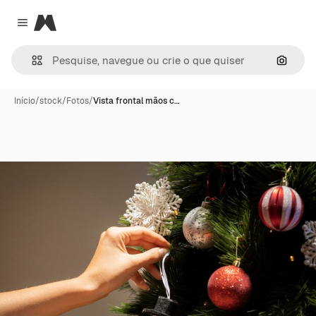
Magnific
Close menu
Pesqui
Início
/
stock
/
Fotos
/
Vista frontal mãos c…