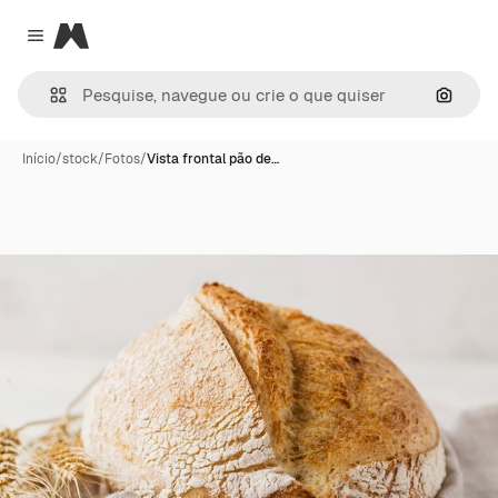
Magnific
Close menu
Pesqui
Início
/
stock
/
Fotos
/
Vista frontal pão de…