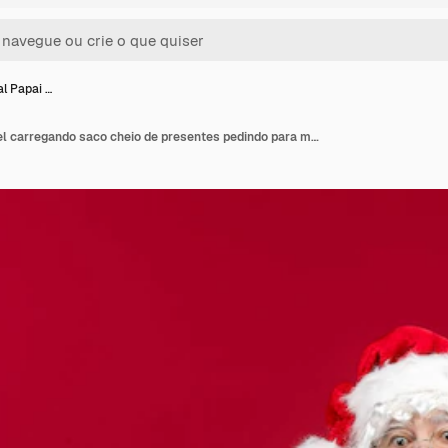
al Papai …
Vista frontal Papai Noel carregando saco cheio de presentes pedindo para manter o silêncio sobre a emoção vermelha ano novo