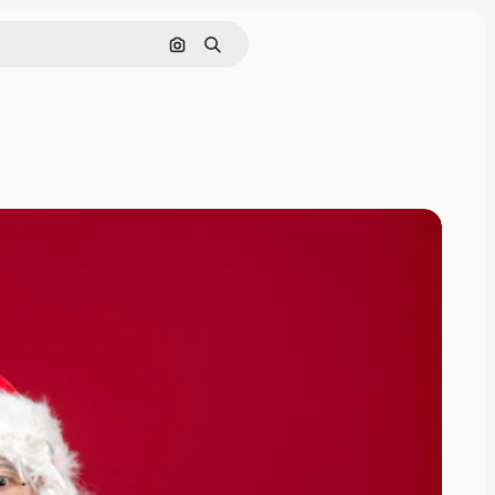
Pesquisar por imagem
Buscar