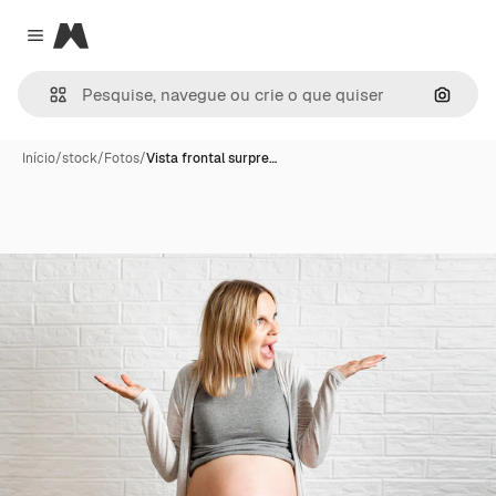
Magnific
Close menu
Pesqui
Início
/
stock
/
Fotos
/
Vista frontal surpre…