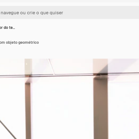
or do te…
 com objeto geométrico