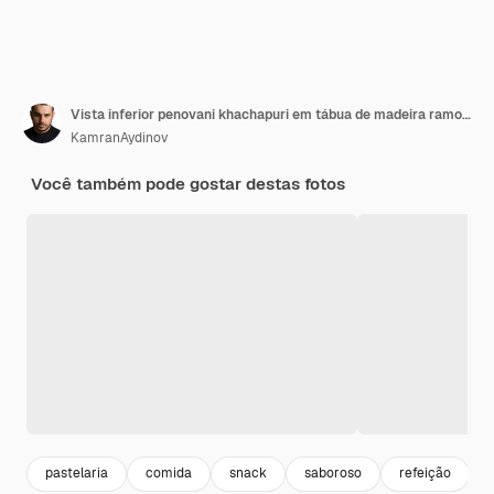
Vista inferior penovani khachapuri em tábua de madeira ramo de flor seca em mesa vermelha escura cozinha georgiana
KamranAydinov
Você também pode gostar destas fotos
pastelaria
comida
snack
saboroso
refeição