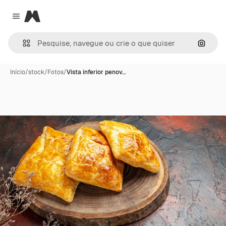
Magnific
Close menu
Pesqui
Início
/
stock
/
Fotos
/
Vista inferior penov…