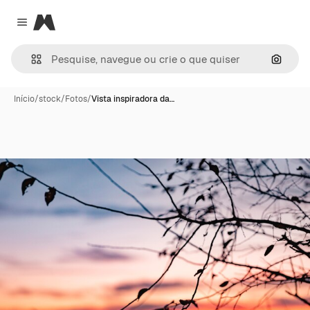
Magnific
Close menu
Pesqui
Início
/
stock
/
Fotos
/
Vista inspiradora da…