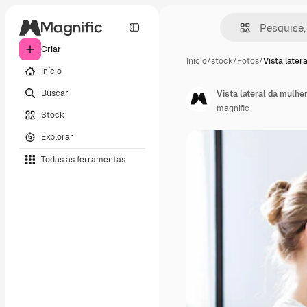
Criar
Início
/
stock
/
Fotos
/
Vista later
Início
Buscar
Vista lateral da mulh
magnific
Stock
Explorar
Todas as ferramentas