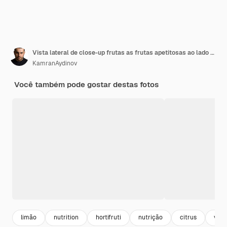
Vista lateral de close-up frutas as frutas apetitosas ao lado da tigela na mesa amarela
KamranAydinov
Você também pode gostar destas fotos
limão
nutrition
hortifruti
nutrição
citrus
vege