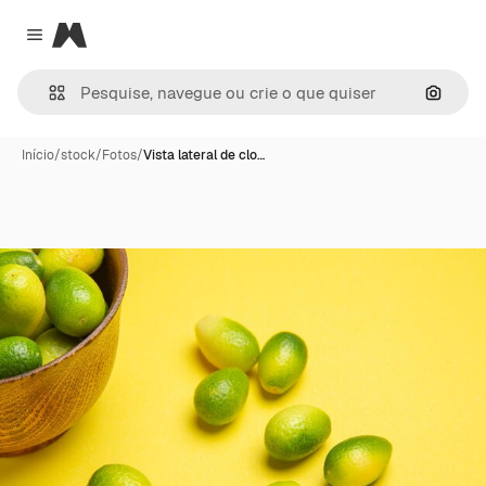
Magnific
Close menu
Pesqui
Início
/
stock
/
Fotos
/
Vista lateral de clo…