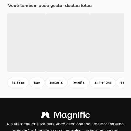
Você também pode gostar destas fotos
farinha
pão
padaria
receita
alimentos
sandw
A plataforma criativa para você direcionar seu melhor trabalho.
Mais de 1 milhão de assinantes entre criativos, empresas,