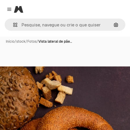
Magnific
Close menu
Pesqui
Início
/
stock
/
Fotos
/
Vista lateral de pãe…