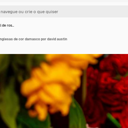
al de ros…
 inglesas de cor damasco por david austin