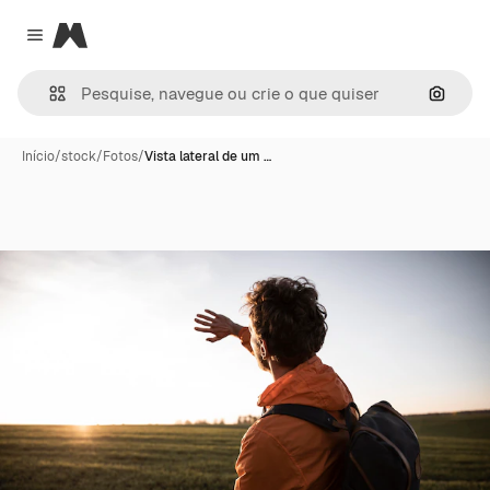
Magnific
Close menu
Pesqui
Início
/
stock
/
Fotos
/
Vista lateral de um …