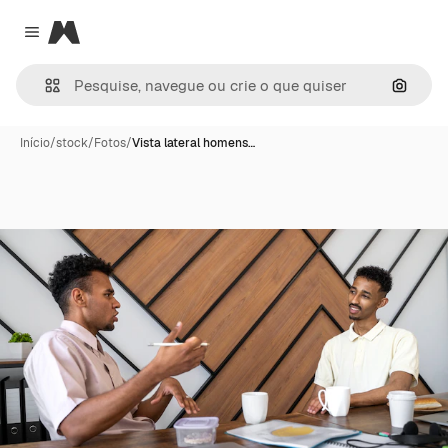
Magnific
Close menu
Pesqui
Início
/
stock
/
Fotos
/
Vista lateral homens…