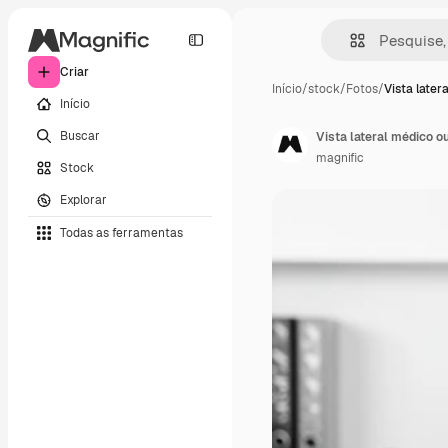
Criar
Início
/
stock
/
Fotos
/
Vista later
Início
Buscar
Vista lateral médico 
magnific
Stock
Explorar
Todas as ferramentas