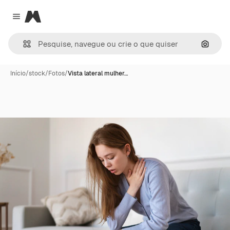
Magnific
Close menu
Pesqui
Início
/
stock
/
Fotos
/
Vista lateral mulher…