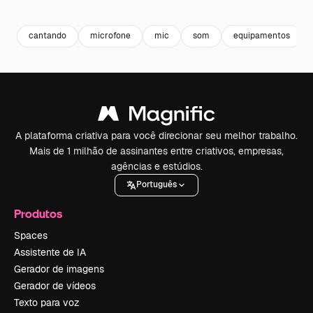
Premium
Premium
Premium
Premium
cantando
microfone
mic
som
equipamentos
A plataforma criativa para você direcionar seu melhor trabalho.
Mais de 1 milhão de assinantes entre criativos, empresas,
agências e estúdios.
Português
Produtos
Spaces
Assistente de IA
Gerador de imagens
Gerador de vídeos
Texto para voz