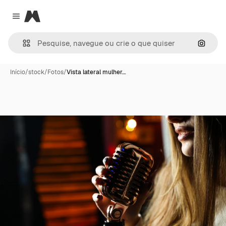
Magnific
Close menu
Pesqui
Início
/
stock
/
Fotos
/
Vista lateral mulher…