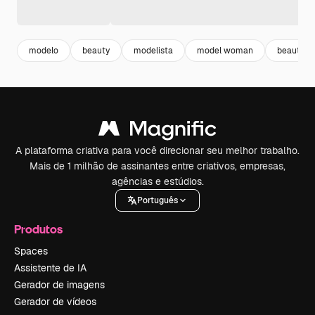
modelo
beauty
modelista
model woman
beauty 
A plataforma criativa para você direcionar seu melhor trabalho.
Mais de 1 milhão de assinantes entre criativos, empresas,
agências e estúdios.
Português
Produtos
Spaces
Assistente de IA
Gerador de imagens
Gerador de vídeos