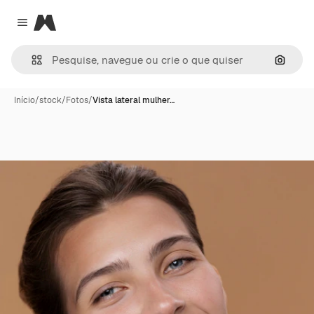
Magnific
Close menu
Pesqui
Início
/
stock
/
Fotos
/
Vista lateral mulher…