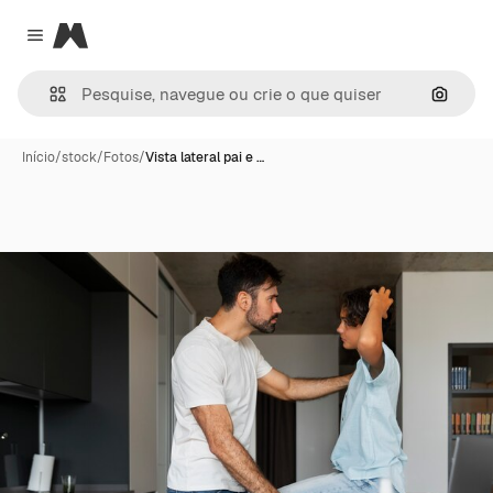
Magnific
Close menu
Pesqui
Início
/
stock
/
Fotos
/
Vista lateral pai e …