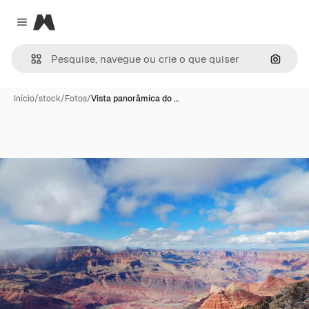
Magnific
Close menu
Pesqui
Início
/
stock
/
Fotos
/
Vista panorâmica do …