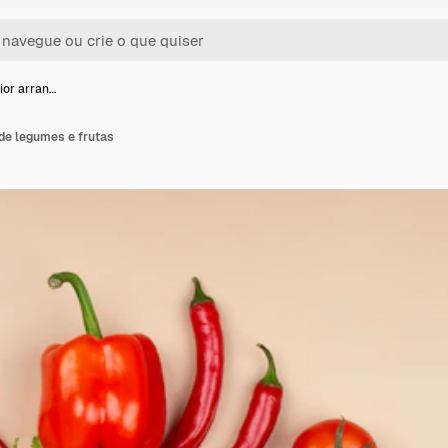
ior arran…
 de legumes e frutas