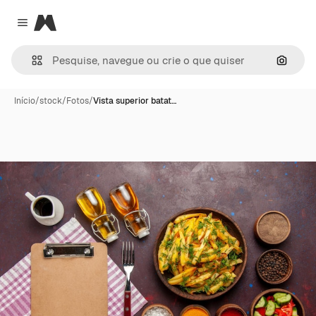
Magnific
Close menu
Pesqui
Início
/
stock
/
Fotos
/
Vista superior batat…