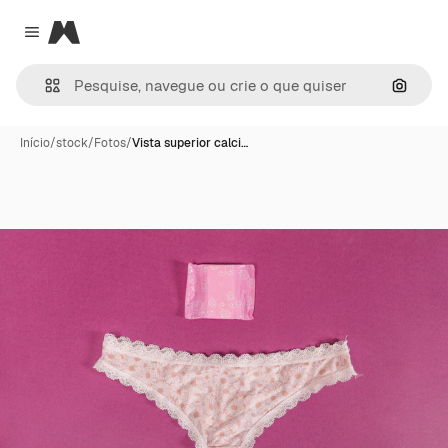
Magnific
Close menu
Pesqui
Início
/
stock
/
Fotos
/
Vista superior calci…