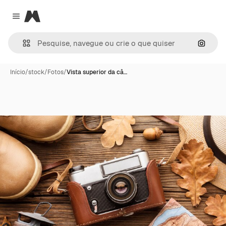
Magnific
Close menu
Pesqui
Início
/
stock
/
Fotos
/
Vista superior da câ…